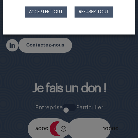
FRANCE
ACCEPTER TOUT
REFUSER TOUT
Tel : 04 27 02 96 39 – du lundi au vendredi –
de 9h à 17h
Contactez-nous
Je fais un don !
Entreprise
Particulier
500 €
1000 €