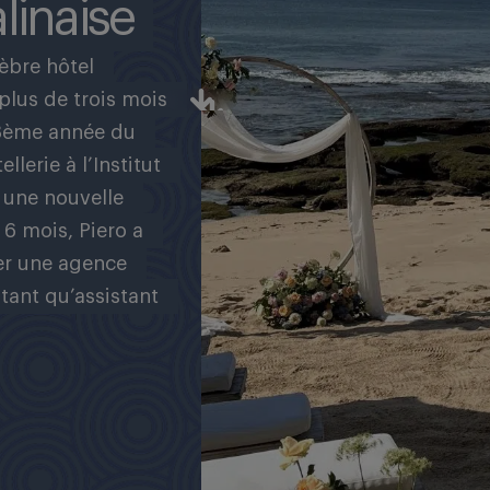
linaise
èbre hôtel
 plus de trois mois
Accéder
 3ème année du
au
lerie à l’Institut
contenu
de
r une nouvelle
la
 6 mois, Piero a
page
rer une agence
tant qu’assistant