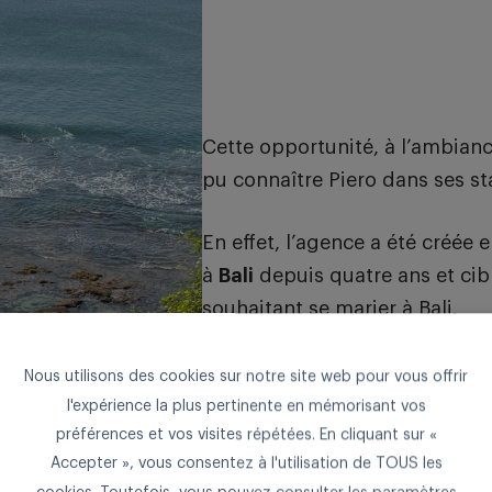
Cette opportunité, à l’ambiance
pu connaître Piero dans ses s
En effet, l’agence a été créée 
à
Bali
depuis quatre ans et cib
souhaitant se marier à Bali.
Selon notre étudiant, une éq
Nous utilisons des cookies sur notre site web pour vous offrir
personnes signifie qu’il y a un
l'expérience la plus pertinente en mémorisant vos
permet de travailler main dans
préférences et vos visites répétées. En cliquant sur «
Accepter », vous consentez à l'utilisation de TOUS les