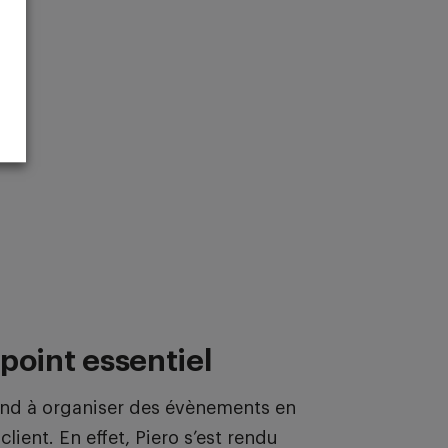
 point essentiel
end à organiser des évènements en
ient. En effet, Piero s’est rendu