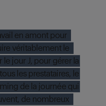
ravail en amont pour
uire véritablement le
 le jour J, pour gérer la
ous les prestataires, le
iming de la journée qui
ouvent, de nombreux