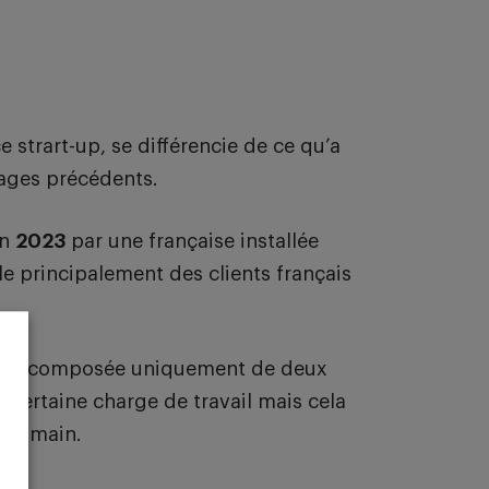
 strart-up, se différencie de ce qu’a
tages précédents.
en
2023
par une française installée
le principalement des clients français
uipe composée uniquement de deux
e certaine charge de travail mais cela
 la main.