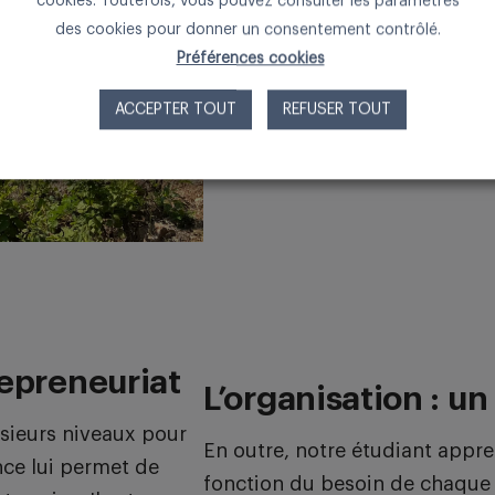
cookies. Toutefois, vous pouvez consulter les paramètres
des cookies pour donner un consentement contrôlé.
Préférences cookies
ACCEPTER TOUT
REFUSER TOUT
repreneuriat
L’organisation : un
usieurs niveaux pour
En outre, notre étudiant appr
nce lui permet de
fonction du besoin de chaque cl