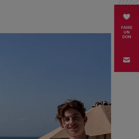
FAIRE
UN
DON