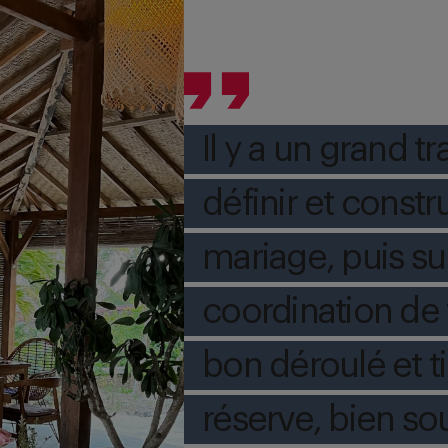
Il y a un grand t
définir et constr
mariage, puis sur
coordination de t
bon déroulé et t
réserve, bien s