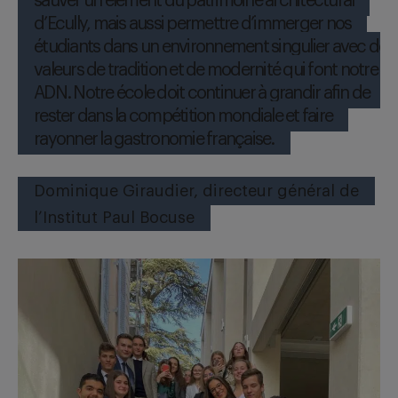
sauver un élément du patrimoine architectural
d’Ecully, mais aussi permettre d’immerger nos
étudiants dans un environnement singulier avec des
valeurs de tradition et de modernité qui font notre
ADN. Notre école doit continuer à grandir afin de
rester dans la compétition mondiale et faire
rayonner la gastronomie française.
Dominique Giraudier, directeur général de
l’Institut Paul Bocuse