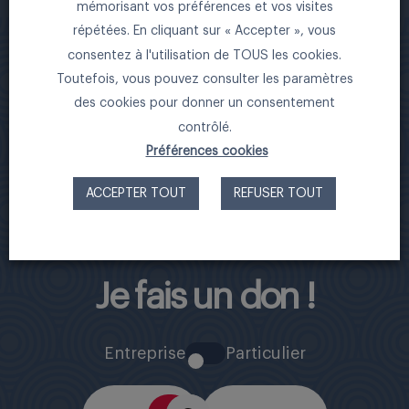
Château du Vivier
mémorisant vos préférences et vos visites
1A Chemin de Calabert – 69130 Ecully –
répétées. En cliquant sur « Accepter », vous
consentez à l'utilisation de TOUS les cookies.
FRANCE
Toutefois, vous pouvez consulter les paramètres
Tel : 04 27 02 96 39 – du lundi au vendredi –
des cookies pour donner un consentement
de 9h à 17h
contrôlé.
Préférences cookies
Contactez-nous
ACCEPTER TOUT
REFUSER TOUT
Je fais un don !
Entreprise
Particulier