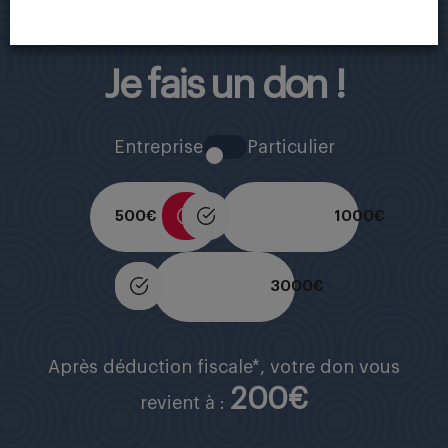
Je fais un don !
Entreprise
Particulier
500 €
1000 €
3000 €
Après déduction fiscale*, votre don vous
200€
revient à :