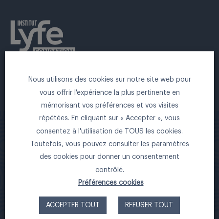
Nous utilisons des cookies sur notre site web pour
FONDATION INSTITUT LYFE
vous offrir l'expérience la plus pertinente en
Château du Vivier
mémorisant vos préférences et vos visites
1A Chemin de Calabert – 69130 Ecully –
répétées. En cliquant sur « Accepter », vous
consentez à l'utilisation de TOUS les cookies.
FRANCE
Toutefois, vous pouvez consulter les paramètres
Tel : 04 27 02 96 39 – du lundi au vendredi –
des cookies pour donner un consentement
de 9h à 17h
contrôlé.
Préférences cookies
Contactez-nous
ACCEPTER TOUT
REFUSER TOUT