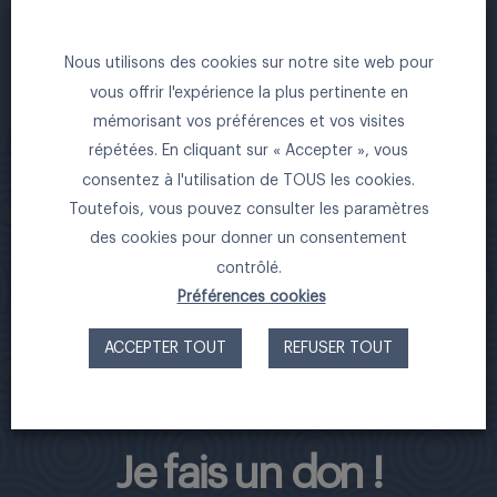
Nous utilisons des cookies sur notre site web pour
FONDATION INSTITUT LYFE
vous offrir l'expérience la plus pertinente en
Château du Vivier
mémorisant vos préférences et vos visites
1A Chemin de Calabert – 69130 Ecully –
répétées. En cliquant sur « Accepter », vous
consentez à l'utilisation de TOUS les cookies.
FRANCE
Toutefois, vous pouvez consulter les paramètres
Tel : 04 27 02 96 39 – du lundi au vendredi –
des cookies pour donner un consentement
de 9h à 17h
contrôlé.
Préférences cookies
Contactez-nous
ACCEPTER TOUT
REFUSER TOUT
Je fais un don !